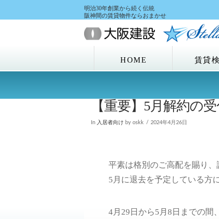
明治30年創業から続く伝統
阪神間の賃貸物件ならおまかせ
HOME
賃貸
【重要】5月解約の
In
入居者向け
by oskk
2024年4月26日
平素は格別のご高配を賜り、
5月に退去を予定している方
4月29日から5月8日までの