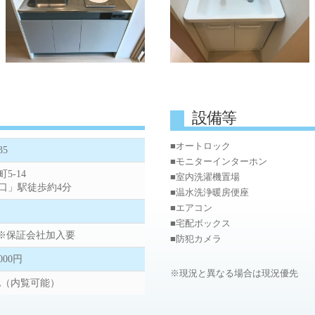
設備等
■オートロック
5
■モニターインターホン
5-14
■室内洗濯機置場
口」駅徒歩約4分
■温水洗浄暖房便座
■エアコン
■宅配ボックス
月 ※保証会社加入要
■防犯カメラ
,000円
※現況と異なる場合は現況優先
室他（内覧可能）