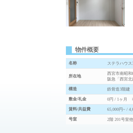
物件概要
名称
ステラハウス3
西宮市南昭和町
所在地
阪急「西宮北
構造
鉄骨造3階建
敷金/礼金
0円 / 1ヶ
賃料/共益費
65,000円~ / 4
号室
2階 201号