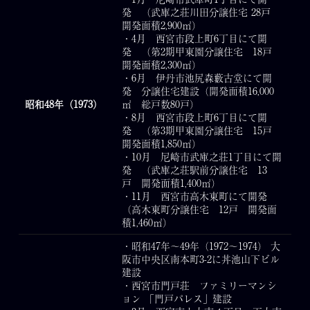
発 （武庫之荘川田分譲住宅 28戸
開発面積2,900㎡）
・4月 西宮市段上町6丁目にて開
発 （第2期甲東園分譲住宅 18戸
開発面積2,300㎡）
・6月 伊丹市池尻森藪古堂にて開
発 分譲住宅建設（開発面積16,000
昭和48年（1973）
㎡ 総戸数80戸）
・8月 西宮市段上町6丁目にて開
発 （第3期甲東園分譲住宅 15戸
開発面積1,850㎡）
・10月 尼崎市武庫之荘1丁目にて開
発 （武庫之荘駅前分譲住宅 13
戸 開発面積1,400㎡）
・11月 西宮市高木東町にて開発
（高木東町分譲住宅 12戸 開発面
積1,460㎡）
・昭和47年～49年（1972～1974） 大
阪市中央区南本町3-2に丼池山下ビル
建設
・西宮市門戸荘 ファミリーマンシ
ョン 「門戸パレス」建設