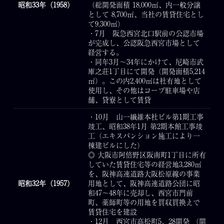
昭和33年（1958）
（総開発面積 18,000㎡、内一般分譲
として 8,700㎡、当社の賃貸住宅とし
て9,300㎡）
・7月 阪急西宮北口駅前の公認市場
が完成し、公認阪急西宮市場として
経営する。
・同年3月～34年にかけて、尼崎市武
庫之荘1丁目にて開発（開発面積5,214
㎡）。この内2,400㎡は社有地として
使用し、その他はコープ駐車場や店
舗、貸寮として賃貸
・10月 山一繊維本社ビル第1期工事
竣工、昭和38年1月 第2期本館工事竣
工（エキスパンション施工により一
棟建ビルにした）
◎ 大阪市阿倍野区阪南町1丁目に所有
していた賃貸住宅等の経営地3,280㎡
を、阪神高速道路大阪松原線の事業
昭和32年（1957）
用地として、阪神高速道路公団に昭
和47～48年に売却し、西宮市門前
町、薬師町等の用地を買収買換えで
賃貸住宅を建設
・12月 西宮市高松町5、28開発 （開