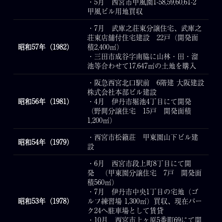
・5月 西宮市甲風園1-58,59,60,61-2
甲風ビル用地買収
・7月 武庫之荘東分譲住宅、武庫之
荘東店舗付住宅建設 22戸（開発面
昭和57年（1982）
積2,400㎡）
・三田市成谷字南脇に山林・田・溜
池等合わせて17,647㎡の土地を購入
・阪急西宮北口駅前 6階建 大阪建設
株式会社本部ビル建設
昭和56年（1981）
・4月 伊丹市堀池4丁目にて開発
（野間分譲住宅 15戸 開発面積
1,200㎡）
・西宮市松籟荘 甲東園山下ビル建
昭和54年（1979）
設
・6月 西宮市段上町8丁目にて開
発 （甲東園分譲住宅 7戸 開発面
積560㎡）
・7月 伊丹市中央1丁目の宅地（ゴ
昭和53年（1978）
ルフ練習場 1,300㎡）買収、現在パー
ク24へ駐車場として賃貸
・10月 西宮市上ヶ原5番町69にて開