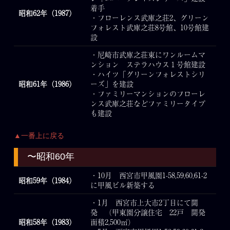
着手
昭和62年（1987）
・フローレンス武庫之荘2、グリーン
フォレスト武庫之荘8号館、10号館建
設
・尼崎市武庫之荘東にワンルームマ
ンション ステラハウス１号館建設
・ハイツ「グリーンフォレストシリ
昭和61年（1986）
ーズ」を建設
・ファミリーマンションのフローレ
ンス武庫之荘などファミリータイプ
も建設
▲一番上に戻る
〜昭和60年
・10月 西宮市甲風園1-58,59,60,61-2
昭和59年（1984）
に甲風ビル新築する
・1月 西宮市上大市2丁目にて開
発 （甲東園分譲住宅 22戸 開発
昭和58年（1983）
面積2,500㎡）