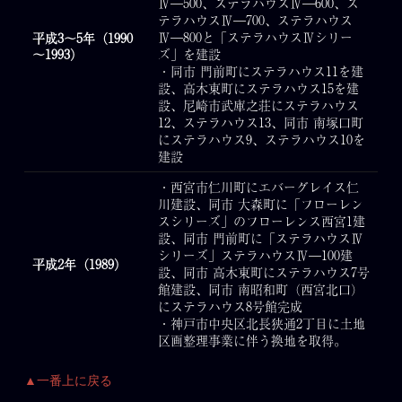
Ⅳ―500、ステラハウスⅣ―600、ス
テラハウスⅣ―700、ステラハウス
Ⅳ―800と「ステラハウスⅣシリー
平成3～5年（1990
～1993）
ズ」を建設
・同市 門前町にステラハウス11を建
設、高木東町にステラハウス15を建
設、尼崎市武庫之荘にステラハウス
12、ステラハウス13、同市 南塚口町
にステラハウス9、ステラハウス10を
建設
・西宮市仁川町にエバーグレイス仁
川建設、同市 大森町に「フローレン
スシリーズ」のフローレンス西宮1建
設、同市 門前町に「ステラハウスⅣ
シリーズ」ステラハウスⅣ―100建
平成2年（1989）
設、同市 高木東町にステラハウス7号
館建設、同市 南昭和町（西宮北口）
にステラハウス8号館完成
・神戸市中央区北長狭通2丁目に土地
区画整理事業に伴う換地を取得。
▲一番上に戻る