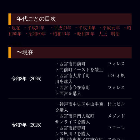
年代ごとの目次
~現在
|
~平成31年
｜
~平成20年
|
~平成10年
|
~平成元年
|
~昭
和60年
|
~昭和50年
|
~昭和40年
|
~昭和30年
|
大正
|
明治
〜現在
〜現在
・西宮市門前町 フォレス
ト門前町イーストを竣工
・西宮市大井手町 パセオ夙
令和8年（2026）
川を購入
・西宮市今在家町 フォレス
ト西宮を購入
・神戸市中央区中山手通 村上ビル
を購入
・西宮市津門大塚町 メゾンド
サンライズを購入
令和7年（2025）
・西宮市結善町 フローレ
ンス夙川２を購入
・神戸市東灘区住吉宮町 ステラハ