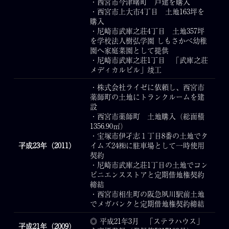
・西宮市今津曙町 戸建を購入
・西宮市上大市4丁目 土地163坪を
購入
・尼崎市武庫之荘4丁目 土地357坪
を学校法人樹弘学園 しもさかべ幼稚
園へ家庭菜園として提供
・尼崎市武庫之荘1丁目 「武庫之荘
メディカルビル」竣工
・株式会社ライゼに依頼し、西宮市
薬師町の土地にトランクルームを建
設
・西宮市薬師町 土地購入（総面積
1356.90㎡）
・宝塚市伊孑志１丁目8番の土地でタ
平成23年（2011）
イムズ24㈱に駐車場として一時使用
契約
・尼崎市武庫之荘1丁目の土地でコン
ビニエンスストアと定期借地権契約
締結
・西宮市相生町の阪急夙川駅前土地
でメガバンクと定期借地権契約締結
◎ 平成21年3月 「ステラハウス」
平成21年（2009）