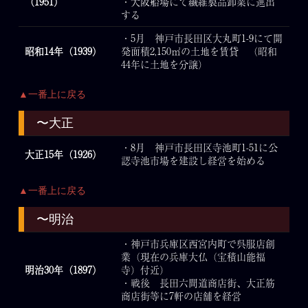
（1951）
・大阪船場にて繊維製品卸業に進出
する
・5月 神戸市長田区大丸町1-9にて開
昭和14年（1939）
発面積2,150㎡の土地を賃貸 （昭和
44年に土地を分譲）
▲一番上に戻る
〜大正
・8月 神戸市長田区寺池町1-51に公
大正15年（1926）
認寺池市場を建設し経営を始める
▲一番上に戻る
〜明治
・神戸市兵庫区西宮内町で呉服店創
業（現在の兵庫大仏（宝積山能福
明治30年（1897）
寺）付近）
・戦後 長田六間道商店街、大正筋
商店街等に7軒の店舗を経営