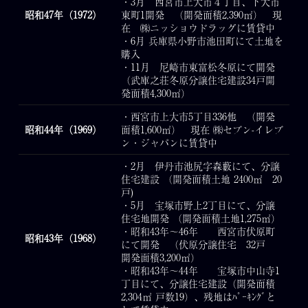
・3月 西宮市上大市４丁目、下大市
昭和47年（1972）
東町1開発 （開発面積2,390㎡） 現
在 ㈱ニッショウドラッグに賃貸中
・6月 兵庫県小野市池田町にて土地を
購入
・11月 尼崎市東富松冬原にて開発
（武庫之荘冬原分譲住宅建設34戸開
発面積4,300㎡）
・西宮市上大市5丁目336他 （開発
昭和44年（1969）
面積1,600㎡） 現在 ㈱セブン-イレブ
ン・ジャパンに賃貸中
・2月 伊丹市池尻字森藪にて、分譲
住宅建設 （開発面積土地 2400㎡ 20
戸)
・5月 宝塚市野上2丁目にて、分譲
住宅地開発 （開発面積土地1,275㎡）
・昭和43年～46年 西宮市伏原町
昭和43年（1968）
にて開発 （伏原分譲住宅 32戸
開発面積3,200㎡）
・昭和43年～44年 宝塚市中山寺1
丁目にて、分譲住宅建設（開発面積
2,304㎡ 戸数19）、残地はﾊﾟｰｷﾝｸﾞと