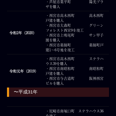
・芦屋市業平町 陽光プラ
ザを購入
・西宮市高木西町 高木西町
戸建を購入
・西宮市大森町 グリーン
フォレスト西宮9を竣工
令和2年（2020）
・西宮市上鳴尾町 サン甲子
園を購入
・西宮市薬師町 薬師町戸
建1～6号地を竣工
・西宮市高木西町 ステラハ
ウス39を購入
・西宮市南昭和町 南昭和町
令和元年（2019）
戸建を購入
・西宮市与古道町 阪神西宮
ビルを購入
〜平成31年
・尼崎市南塚口町 ステラハウス36
を竣工