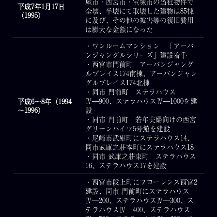
屋市・西宮市・宝塚市の当社物件で
平成7年1月17日
全壊、半壊にて取壊した建物は85棟
（1995）
に及び、その他の被害等の復旧費用
は膨大な金額になった
・ワンルームマンション 「アーバ
ンジャングルシリーズ」建設着手
・西宮市門前町 アーバンジャング
ルプレイス174南棟、アーバンジャン
グルプレイス174北棟
・同市 門前町 ステラハウス
Ⅳ―900、ステラハウスⅣ―1000を建
平成6～8年（1994
～1996）
設
・同市 門前町 若年夫婦向けの西宮
グリーンハイツ5号館を建設
・尼崎市武庫町にステラハウス14、
同市武庫之荘本町にステラハウス18
・同市 武庫之荘東町 ステラハウス
16、ステラハウス17を建設
・西宮市段上町にフローレンス西宮2
建設、同市 門前町にステラハウス
Ⅳ―200、ステラハウスⅣ―300、ス
テラハウスⅣ―400、ステラハウス