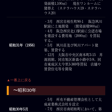
発面積1,100㎡） 現在ワンルームに
建替え （ステラハウス19・ステラハ
ウス20）
・3月 西宮市相生町90-1 阪急夙川
駅前に土地開発 （開発面積900㎡）
・4月 阪急西宮北口駅前に公認市場
を建設する費用地（2000㎡）を買収
する。
昭和31年（1956）
・5月 夙川荘及び夙川アパート建
築、賃貸する
・12月 大阪市中央区南本町3-15 丼
池別館、同市旭区新森小路中3-9、同
市東成区大今里3-369等買収 店舗や
賃貸住宅等を開発
▲一番上に戻る
〜昭和30年
・5月 所有不動産管理会社として大
成産業株式会社を設立
・7月 西宮市南昭和町において、第
昭和30年5月