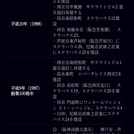
ムを建設
・西宮市甲風園 サテライトビル2 震
災復旧再建する
・同市南昭和町 ステラハウス21建
平成10年（1998）
設
・同市 南越木岩（阪急苦楽園） ス
テラハウス23、
・芦屋市東芦屋町（阪急芦屋川）に
ステラハウス26、尼崎市武庫之荘東
にステラハウス25を建設
・西宮市南昭和町 サテライトビル1
震災復旧し再建する
・高木東町 エバーグレイス西宮2を
建設
・同市 高松町（阪急西宮北口） ス
平成9年（1997）
テラハウス19、ステラハウス20を建
創業100周年
設
・同市 門前町にワンルームマンショ
ン ストーンヘンジn’、ステラハウス4
－1100、尼崎市武庫之荘東にステラ
ハウス24を建設
◎ （阪神淡路大震災） 神戸市・芦