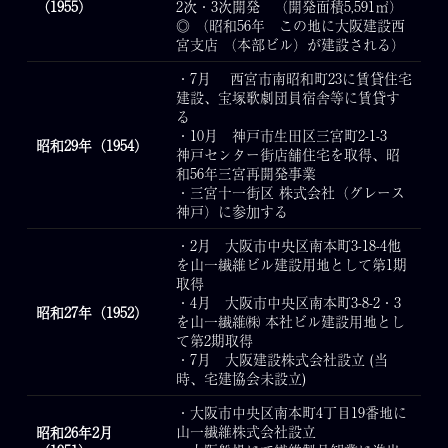
（1955）
2次・3次開発 （開発面積5,591㎡）
◎ （昭和56年 この地に大阪建設西
宮支店 （本部ビル）が建設される）
・7月 西宮市南昭和町23に賃貸住宅
建設、宝塚歌劇団員宿舎等に賃貸す
る
・10月 神戸市生田区三宮町2-1-3
昭和29年（1954）
神戸センター街店舗住宅を取得、昭
和56年三宮再開発事業
・三宮十一街区 株式会社（グレース
神戸）に参加する
・2月 大阪市中央区南本町3-18-4他
を山一繊維ビル建設用地として第1期
取得
・4月 大阪市中央区南本町3-8-2・3
昭和27年（1952）
を山一繊維㈱ 本社ビル建設用地とし
て第2期取得
・7月 大阪建設株式会社設立 (当
時、宅建協会未設立)
・大阪市中央区南本町4丁目19番地に
山一繊維株式会社設立
昭和26年2月