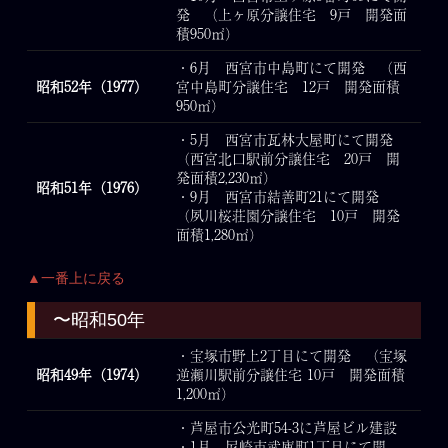
発 （上ヶ原分譲住宅 9戸 開発面
積950㎡）
・6月 西宮市中島町にて開発 （西
昭和52年（1977）
宮中島町分譲住宅 12戸 開発面積
950㎡）
・5月 西宮市瓦林大屋町にて開発
（西宮北口駅前分譲住宅 20戸 開
発面積2,230㎡）
昭和51年（1976）
・9月 西宮市結善町21にて開発
（夙川桜荘園分譲住宅 10戸 開発
面積1,280㎡）
▲一番上に戻る
〜昭和50年
・宝塚市野上2丁目にて開発 （宝塚
昭和49年（1974）
逆瀬川駅前分譲住宅 10戸 開発面積
1,200㎡）
・芦屋市公光町54-3に芦屋ビル建設
・1月 尼崎市武庫町1丁目にて開