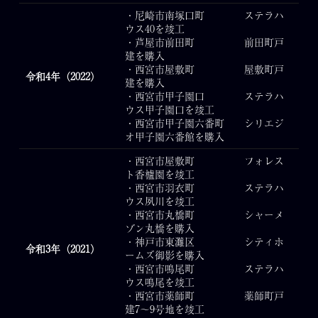
・尼崎市南塚口町 ステラハ
ウス40を竣工
・芦屋市前田町 前田町戸
建を購入
・西宮市屋敷町 屋敷町戸
令和4年（2022）
建を購入
・西宮市甲子園口 ステラハ
ウス甲子園口を竣工
・西宮市甲子園六番町 シリエジ
オ甲子園六番館を購入
・西宮市屋敷町 フォレス
ト香櫨園を竣工
・西宮市羽衣町 ステラハ
ウス夙川を竣工
・西宮市丸橋町 シャーメ
ゾン丸橋を購入
・神戸市東灘区 シティホ
令和3年（2021）
ームズ御影を購入
・西宮市鳴尾町 ステラハ
ウス鳴尾を竣工
・西宮市薬師町 薬師町戸
建7～9号地を竣工