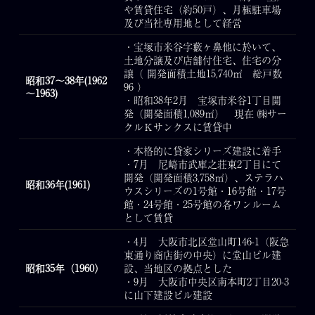
や賃貸住宅（約50戸）、月極駐車場
及び当社専用地として経営
・宝塚市米谷字藪ヶ鼻他に於いて、
土地分譲及び店舗付住宅、住宅の分
譲（ 開発面積土地15,740㎡ 総戸数
昭和37～38年(1962
96 ）
～1963)
・昭和38年2月 宝塚市米谷1丁目開
発（開発面積1,089㎡） 現在 ㈱サー
クルＫサンクスに賃貸中
・本格的に貸家シリーズ建設に着手
・7月 尼崎市武庫之荘東2丁目にて
開発（開発面積3,758㎡）、ステラハ
昭和36年(1961)
ウスシリーズの1号館・16号館・17号
館・24号館・25号館の各ワンルーム
として賃貸
・4月 大阪市北区堂山町146-1（阪急
東通り商店街の中央）に堂山ビル建
昭和35年（1960）
設、当地区の拠点とした
・9月 大阪市中央区南本町2丁目20-3
に山下建設ビル建設