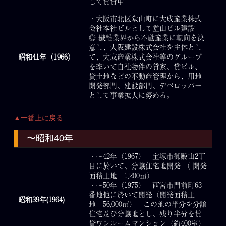
して賃貸中
・大阪市北区堂山町に大成産業株式
会社本社ビルとして堂山ビル建設
◎ 繊維業界から不動産業に転向を決
意し、大阪建設株式会社を主体とし
昭和41年（1966）
て、大成産業株式会社等のグループ
を率いて自社物件の貸家、貸ビル、
貸土地などの不動産管理から、用地
開発部門、建設部門、デベロッパー
として事業拡大に努める。
▲一番上に戻る
〜昭和40年
・～42年（1967） 宝塚市御殿山2丁
目に於いて、分譲住宅地開発 （ 開発
面積土地 1,200㎡）
・～50年（1975） 西宮市門前町63
番地他に於いて開発（開発面積土
昭和39年(1964)
地 56,000㎡） この地の半分を分譲
住宅及び分譲地とし、残り半分を賃
貸ワンルームマンション（約400室）