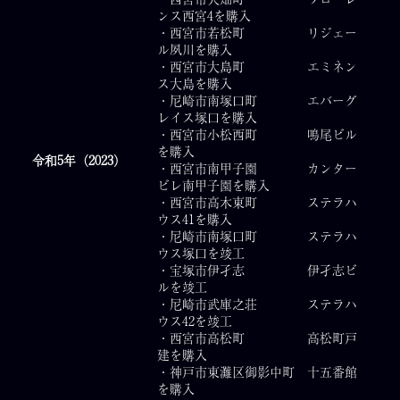
ンス西宮4を購入
・西宮市若松町 リジェー
ル夙川を購入
・西宮市大島町 エミネン
ス大島を購入
・尼崎市南塚口町 エバーグ
レイス塚口を購入
・西宮市小松西町 鳴尾ビル
を購入
令和5年（2023）
・西宮市南甲子園 カンター
ビレ南甲子園を購入
・西宮市高木東町 ステラハ
ウス41を購入
・尼崎市南塚口町 ステラハ
ウス塚口を竣工
・宝塚市伊孑志 伊孑志ビ
ルを竣工
・尼崎市武庫之荘 ステラハ
ウス42を竣工
・西宮市高松町 高松町戸
建を購入
・神戸市東灘区御影中町 十五番館
を購入