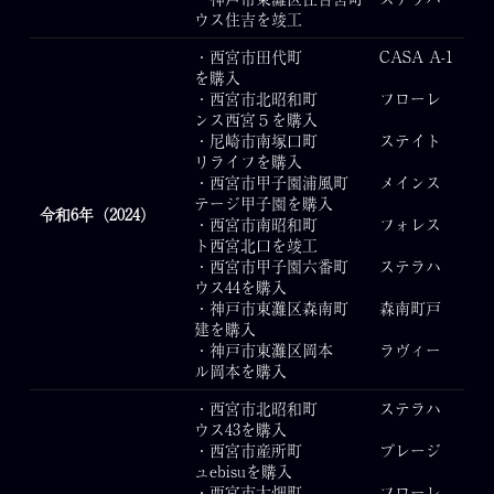
ウス住吉を竣工
・西宮市田代町 CASA A-1
を購入
・西宮市北昭和町 フローレ
ンス西宮５を購入
・尼崎市南塚口町 ステイト
リライフを購入
・西宮市甲子園浦風町 メインス
テージ甲子園を購入
令和6年（2024）
・西宮市南昭和町 フォレス
ト西宮北口を竣工
・西宮市甲子園六番町 ステラハ
ウス44を購入
・神戸市東灘区森南町 森南町戸
建を購入
・神戸市東灘区岡本 ラヴィー
ル岡本を購入
・西宮市北昭和町 ステラハ
ウス43を購入
・西宮市産所町 プレージ
ュebisuを購入
・西宮市大畑町 フローレ