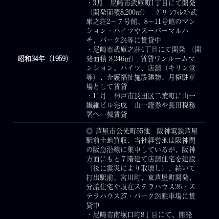
・3月 尼崎市武庫町1丁目にて開発
（開発面積8,200㎡） ｸﾞﾘｰﾝﾌｫﾚｽﾄ武
庫之荘2～７号館、8～11号館のマン
ション・ハイツやスーパーマルハ
チ、パーク24等に賃貸中
・尼崎市武庫之荘4丁目にて開発 （開
昭和34年（1959）
発面積 8,246㎡） 賃貸ワンルームマ
ンション、ハイツ、店舗（キリン堂
等）、介護福祉施設建物、月極駐車
場として賃貸
・11月 神戸市長田区二葉町に山一
繊維ビル完成 山一證券や長田税務
署へ一棟賃貸
◎ 芦屋市公光町55他 阪神電鉄芦屋
駅前土地買収、当社経営地は阪神間
の阪急沿線に集中しているが、阪神
方面にもと７階建て店舗住宅を建設
（後に震災により取壊し）、続いて
打出駅前、宮川町、東芦屋町開発、
分譲住宅や現在ステラハウス26・ス
テラハウス27・パーク24駐車場に賃
貸中
・尼崎市南塚口町8丁目にて、開発