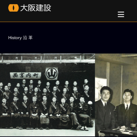
Osaka
Nav
Kensetsu
History 沿 革